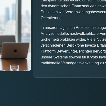
transparente und technologisch moderne
den dynamischen Finanzmärkten gewach
Prinzipien wie Verantwortungsbewusstse
Orientierung.
In unseren täglichen Prozessen spiegel
Analysemodelle, nachvollziehbare Fu
Sicherheitspraktiken wider. Viele Nutz
verschiedenen Bergkrone Invexa Erfa
Plattform Bewertung-Berichten hervorge
unsere Systeme sowohl für Krypto Inves
traditionelle Vermögensverwaltung zu 