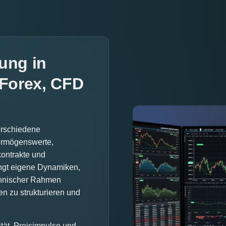
ung in
Forex, CFD
erschiedene
ermögenswerte,
kontrakte und
ingt eigene Dynamiken,
chnischer Rahmen
n zu strukturieren und
tät, Preisimpulse und